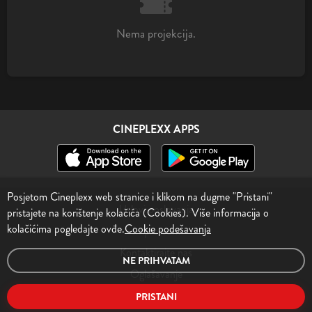
Nema projekcija.
CINEPLEXX APPS
Posjetom Cineplexx web stranice i klikom na dugme "Pristani"
Uslovi poslovanja
pristajete na korištenje kolačića (Cookies). Više informacija o
kolačićima pogledajte ovđe.
Cookie podešavanja
Impressum
Kontaktirajte nas
NE PRIHVATAM
Oglašavanje
PRISTANI
© Cineplexx BH d.o.o.