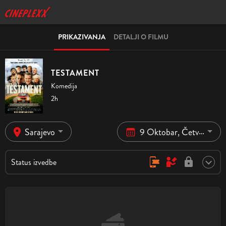
PRIKAZIVANJA
DETALJI O FILMU
TESTAMENT
Komedija
2h
Sarajevo
9 Oktobar, Četvrtak
Status izvedbe
Online kupovina, rezervacije nisu moguće
Kupovina samo na blagajni kina
Kupovina i rezervacija nisu mogući